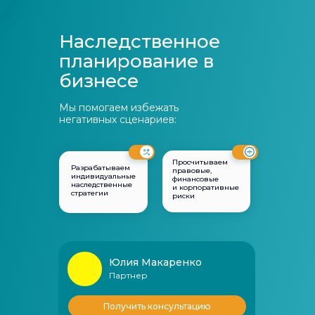
Наследственное
планирование в
бизнесе
Мы помогаем избежать
негативных сценариев:
Просчитываем
Разрабатываем
правовые,
индивидуальные
финансовые
наследственные
и корпоративные
стратегии
риски
Юлия Макаренко
Партнер
Получить консультацию